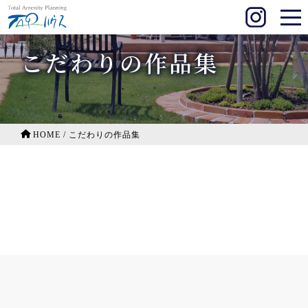
こだわりの作品集
HOME
/
こだわりの作品集
トータルデザイン
門周り
車庫スペース
目隠し
アプローチ
ライティング
デッキ・テラス
和・洋のお庭
石張り
ガーデンルーム
リノベーション