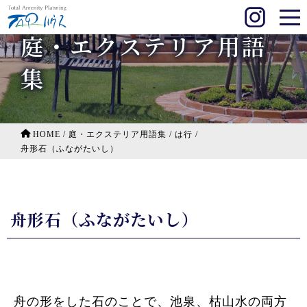
庭・エクステリア用語
集
HOME
/
庭・エクステリア用語集
/
は行
/
舟形石（ふながたいし）
舟形石（ふながたいし）
舟の形をした石のことで、池泉、枯山水の両方