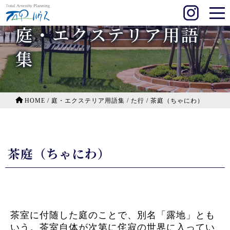
庭・エクステリア用語
集
HOME
/
庭・エクステリア用語集
/
た行
/
茶庭（ちゃにわ）
茶庭（ちゃにわ）
茶室に付随した庭のことで、別名「露地」とも
いう。茶室自体が次第に侘寂の世界に入ってい