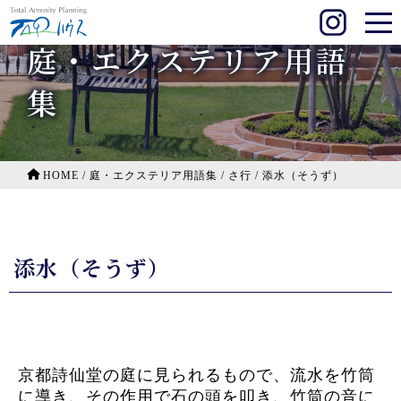
庭・エクステリア用語
集
HOME
/
庭・エクステリア用語集
/
さ行
/
添水（そうず）
添水（そうず）
京都詩仙堂の庭に見られるもので、流水を竹筒
に導き、その作用で石の頭を叩き、竹筒の音に