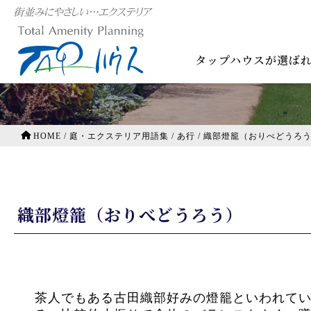
庭・エクステリア用語集
タップハウスが選ば
HOME
/
庭・エクステリア用語集
/
あ行
/
織部燈籠（おりべどうろ
織部燈籠（おりべどうろう）
茶人でもある古田織部好みの燈籠といわれてい