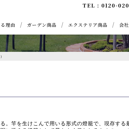
TEL : 0120-02
れる理由
ガーデン商品
エクステリア商品
会社
う）
る。竿を生けこんで用いる形式の燈籠で、現存する最