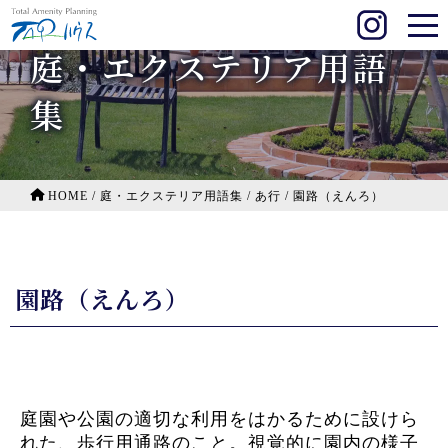
庭・エクステリア用語
集
HOME
/
庭・エクステリア用語集
/
あ行
/
園路（えんろ）
園路（えんろ）
庭園や公園の適切な利用をはかるために設けら
れた、歩行用通路のこと。視覚的に園内の様子