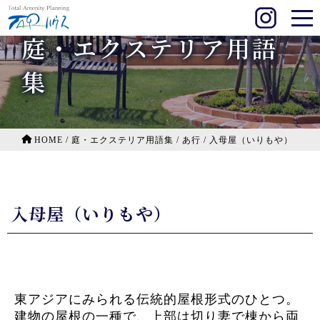
庭・エクステリア用語
集
HOME
/
庭・エクステリア用語集
/
あ行
/
入母屋（いりもや）
入母屋（いりもや）
東アジアにみられる伝統的屋根形式のひとつ。
建物の屋根の一種で、上部は切り妻で棟から両