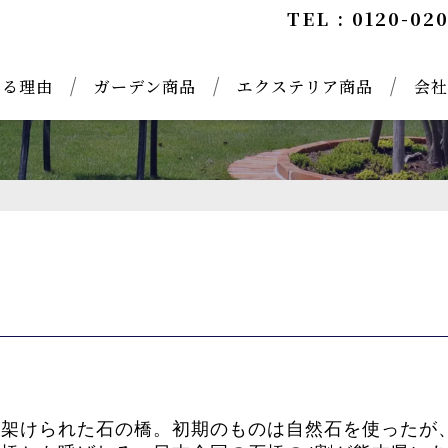
TEL : 0120-02
れる理由
ガーデン商品
エクステリア商品
会社
に架けられた石の橋。初期のものは自然石を使ったが