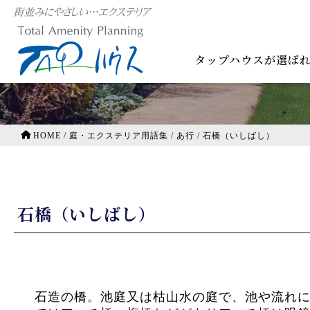
庭・エクステリア用語集
タップハウスが選ば
HOME
/
庭・エクステリア用語集
/
あ行
/
石橋（いしばし）
石橋（いしばし）
石造の橋。池庭又は枯山水の庭で、池や流れ