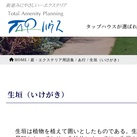
庭・エクステリア用語集
タップハウスが選ば
HOME
/
庭・エクステリア用語集
/
あ行
/
生垣（いけがき）
生垣（いけがき）
生垣は植物を植えて囲いとしたものである。