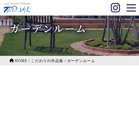
ガーデンルーム
HOME
/
こだわりの作品集
/
ガーデンルーム
ガーデンルームとタイルテラス 大津町
春夏秋冬、楽しめるガーデンルーム暖蘭物語 嘉
詳しく見る
島町
ガーデンリビング「暖蘭物語」を楽しんでいま
す 熊本市
ロハスな空間、ガーデンリビング・ジーマ 阿蘇
詳しく見る
町
お部屋の一部のガーデンルームココマ 熊本市
詳しく見る