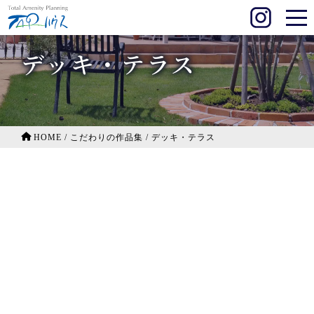
デッキ・テラス
HOME
/
こだわりの作品集
/
デッキ・テラス
ナチュラルで素敵なクローズスタイル 熊本市
タカショー フレーム・ポーチでウッドデッキを
詳しく見る
愉しむ 熊本市
春夏秋冬、楽しめるガーデンルーム暖蘭物語 嘉
島町
子供たちの遊び場、ガーデンリビングココマ 玉
詳しく見る
東町
植栽で変化をつけたエクステリア 合志市
詳しく見る