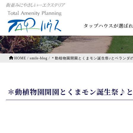
smile-blog
タップハウスが選ば
HOME
/
smile-blog
/
＊動植物園開園とくまモン誕生祭♪とベランダ
＊動植物園開園とくまモン誕生祭♪