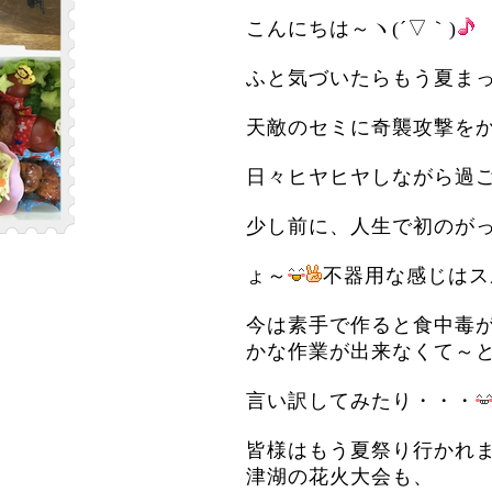
こんにちは～ヽ(´▽｀)
ふと気づいたらもう夏ま
天敵のセミに奇襲攻撃を
日々ヒヤヒヤしながら過ごし
少し前に、人生で初のが
ょ～
不器用な感じはス
今は素手で作ると食中毒
かな作業が出来なくて～
言い訳してみたり・・・
皆様はもう夏祭り行かれ
津湖の花火大会も、