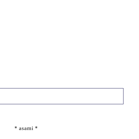
＊asami＊