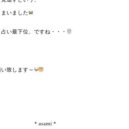
しまいました
い最下位、ですね・・・
い致します～
1 ＊asami＊