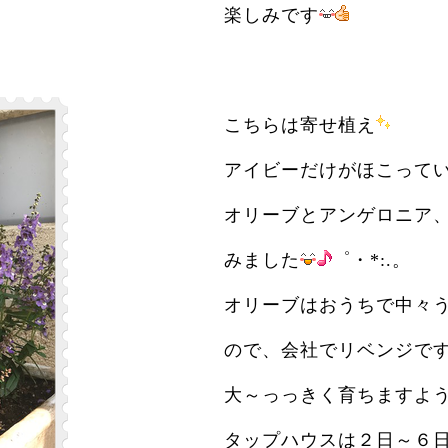
楽しみです
こちらは寄せ植え
アイビーだけがほこって
オリーブとアンゲロニア
みました
゜・*:.。
オリーブはおうちで中々
ので、会社でリベンジで
大～っっきく育ちますよ
タップハウスは２日～６