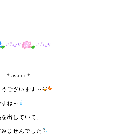
asami＊
とうございます～
ですね～
熱を出していて、
すみませんでした