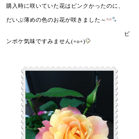
購入時に咲いていた花はピンクかったのに、
だいぶ薄めの色のお花が咲きました～
ピ
ンボケ気味ですみません(+o+)