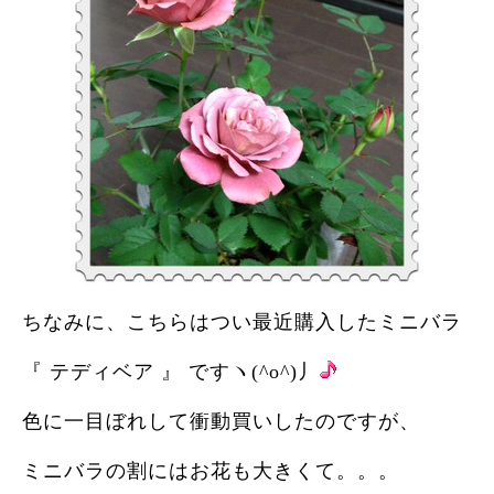
ちなみに、こちらはつい最近購入したミニバラ
『 テディベア 』 ですヽ(^o^)丿
色に一目ぼれして衝動買いしたのですが、
ミニバラの割にはお花も大きくて。。。