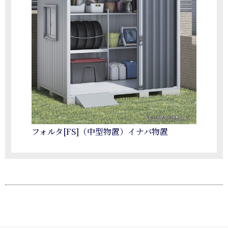
フォルタ[FS]（中型物置）イナバ物置