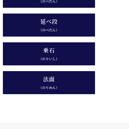
（のべだん）
延べ段
（のべだん）
乗石
（のりいし）
法面
（のりめん）