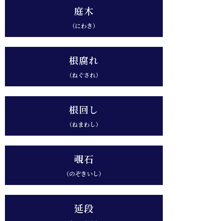
庭木
（にわき）
根腐れ
（ねぐされ）
根回し
（ねまわし）
覗石
（のぞきいし）
延段