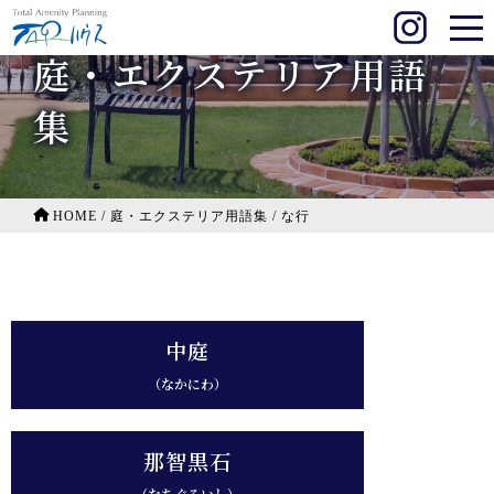
庭・エクステリア用語
集
HOME
/
庭・エクステリア用語集
/
な行
中庭
（なかにわ）
那智黒石
（なちぐろいし）