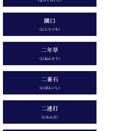
躙口
（にじりぐち）
二年草
（にねんそう）
二番石
（にばんいし）
二連打
（にれんだ）