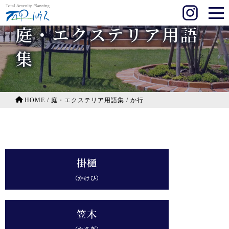
庭・エクステリア用語
集
HOME
/
庭・エクステリア用語集
/
か行
掛樋
（かけひ）
笠木
（かさぎ）