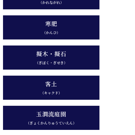
（かれながれ）
寒肥
（かんひ）
擬木・擬石
（ぎぼく・ぎせき）
客土
（キャクド）
玉澗流庭園
（ぎょくかんりゅうていえん）